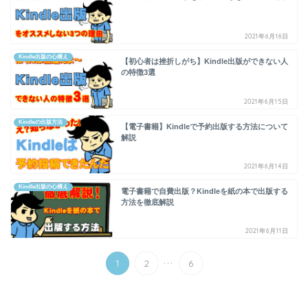
2021年6月16日
Kindle出版の心構え
【初心者は挫折しがち】Kindle出版ができない人
の特徴3選
2021年6月15日
Kindleの出版方法
【電子書籍】Kindleで予約出版する方法について
解説
2021年6月14日
Kindle出版の心構え
電子書籍で自費出版？Kindleを紙の本で出版する
方法を徹底解説
2021年6月11日
...
1
2
6