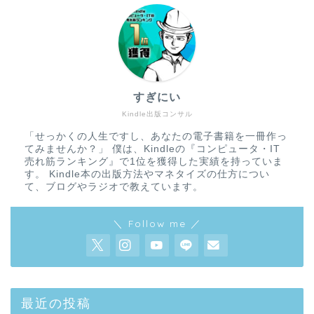
すぎにい
Kindle出版コンサル
「せっかくの人生ですし、あなたの電子書籍を一冊作っ
てみませんか？」 僕は、Kindleの『コンピュータ・IT
売れ筋ランキング』で1位を獲得した実績を持っていま
す。 Kindle本の出版方法やマネタイズの仕方につい
て、ブログやラジオで教えています。
＼ Follow me ／
最近の投稿