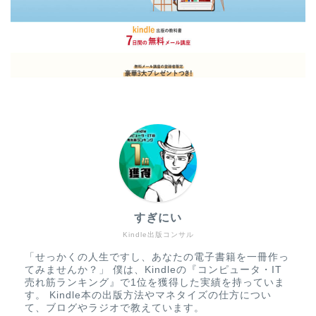
すぎにい
Kindle出版コンサル
「せっかくの人生ですし、あなたの電子書籍を一冊作っ
てみませんか？」 僕は、Kindleの『コンピュータ・IT
売れ筋ランキング』で1位を獲得した実績を持っていま
す。 Kindle本の出版方法やマネタイズの仕方につい
て、ブログやラジオで教えています。